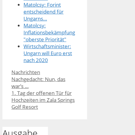
Matolcsy: Forint
entscheidend für
Ungarns…
Matolcsy:
Inflationsbekämpfung
"oberste Priorität"
Wirtschaftsminister:
Ungarn will Euro erst
nach 2020
Kategorien
Nachrichten
Nachgedacht: Nun, das
war’s …
1. Tag der offenen Tür für
Hochzeiten im Zala Springs
Golf Resort
Ausgabe