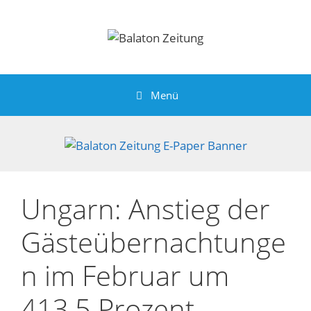
Zum
Inhalt
springen
Menü
Ungarn: Anstieg der
Gästeübernachtunge
n im Februar um
413,5 Prozent