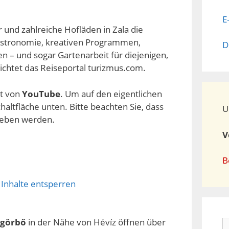
E
 und zahlreiche Hofläden in Zala die
Gastronomie, kreativen Programmen,
D
 – und sogar Gartenarbeit für diejenigen,
ichtet das Reiseportal turizmus.com.
lt von
YouTube
. Um auf den eigentlichen
chaltfläche unten. Bitte beachten Sie, dass
U
geben werden.
V
B
 Inhalte entsperren
sgörbő
in der Nähe von Hévíz öffnen über
S