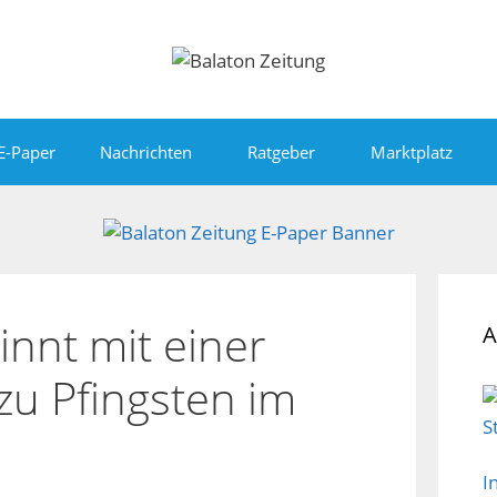
E-Paper
Nachrichten
Ratgeber
Marktplatz
nnt mit einer
A
u Pfingsten im
I