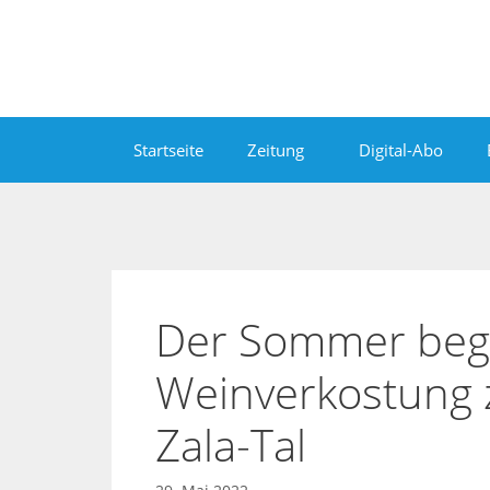
Zum
Inhalt
springen
Startseite
Zeitung
Digital-Abo
Der Sommer begi
Weinverkostung z
Zala-Tal