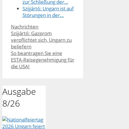
zur Schließung der…
Szijjártó: Ungarn ist auf
Störungen in der…
Kategorien
Nachrichten
Szijjártó: Gazprom
verpflichtet sich, Ungarn zu
beliefern
So beantragen Sie eine
ESTA-Reisegenehmigung für
die USA!
Ausgabe
8/26