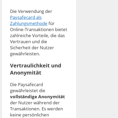
Die Verwendung der
Paysafecard als
Zahlungsmethode
für
Online-Transaktionen bietet
zahlreiche Vorteile, die das
Vertrauen und die
Sicherheit der Nutzer
gewährleisten.
Vertraulichkeit und
Anonymität
Die Paysafecard
gewährleistet die
vollständige Anonymität
der Nutzer während der
Transaktionen. Es werden
keine persönlichen