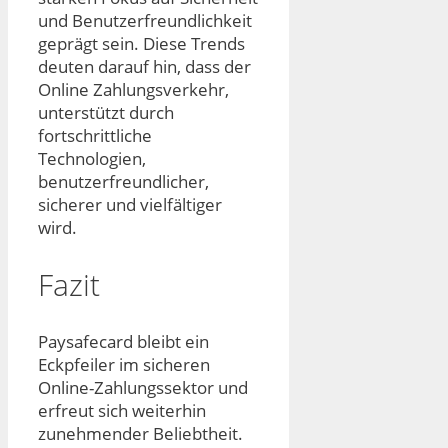
und Benutzerfreundlichkeit
geprägt sein. Diese Trends
deuten darauf hin, dass der
Online Zahlungsverkehr,
unterstützt durch
fortschrittliche
Technologien,
benutzerfreundlicher,
sicherer und vielfältiger
wird.
Fazit
Paysafecard bleibt ein
Eckpfeiler im sicheren
Online-Zahlungssektor und
erfreut sich weiterhin
zunehmender Beliebtheit.