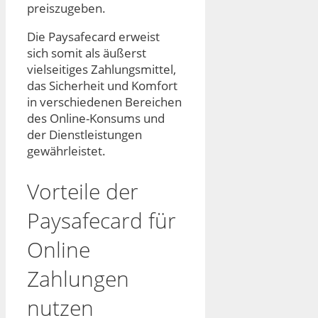
preiszugeben.
Die Paysafecard erweist
sich somit als äußerst
vielseitiges Zahlungsmittel,
das Sicherheit und Komfort
in verschiedenen Bereichen
des Online-Konsums und
der Dienstleistungen
gewährleistet.
Vorteile der
Paysafecard für
Online
Zahlungen
nutzen