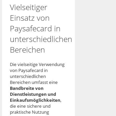
Vielseitiger
Einsatz von
Paysafecard in
unterschiedlichen
Bereichen
Die vielseitige Verwendung
von Paysafecard in
unterschiedlichen
Bereichen umfasst eine
Bandbreite von
Dienstleistungen und
Einkaufsmöglichkeiten
,
die eine sichere und
praktische Nutzung