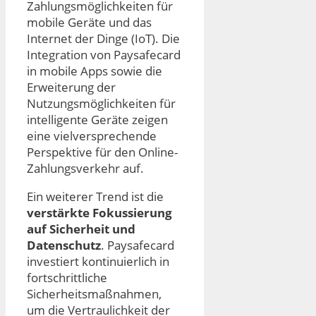
Zahlungsmöglichkeiten für
mobile Geräte und das
Internet der Dinge (IoT). Die
Integration von Paysafecard
in mobile Apps sowie die
Erweiterung der
Nutzungsmöglichkeiten für
intelligente Geräte zeigen
eine vielversprechende
Perspektive für den Online-
Zahlungsverkehr auf.
Ein weiterer Trend ist die
verstärkte Fokussierung
auf Sicherheit und
Datenschutz
. Paysafecard
investiert kontinuierlich in
fortschrittliche
Sicherheitsmaßnahmen,
um die Vertraulichkeit der