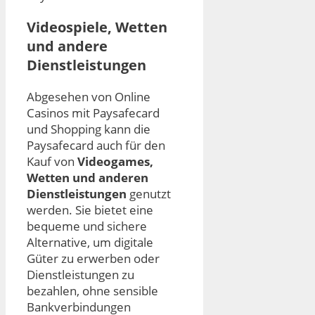
Videospiele, Wetten
und andere
Dienstleistungen
Abgesehen von Online
Casinos mit Paysafecard
und Shopping kann die
Paysafecard auch für den
Kauf von
Videogames,
Wetten und anderen
Dienstleistungen
genutzt
werden. Sie bietet eine
bequeme und sichere
Alternative, um digitale
Güter zu erwerben oder
Dienstleistungen zu
bezahlen, ohne sensible
Bankverbindungen