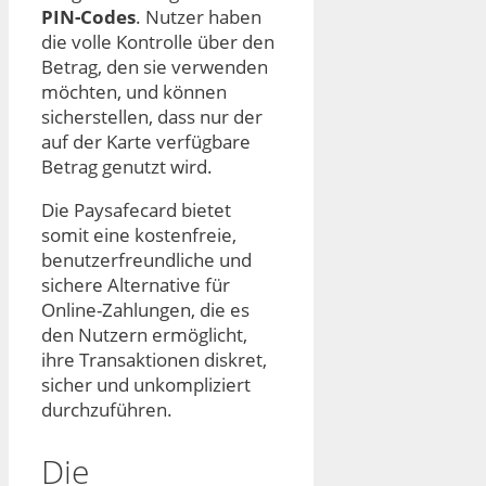
PIN-Codes
. Nutzer haben
die volle Kontrolle über den
Betrag, den sie verwenden
möchten, und können
sicherstellen, dass nur der
auf der Karte verfügbare
Betrag genutzt wird.
Die Paysafecard bietet
somit eine kostenfreie,
benutzerfreundliche und
sichere Alternative für
Online-Zahlungen, die es
den Nutzern ermöglicht,
ihre Transaktionen diskret,
sicher und unkompliziert
durchzuführen.
Die