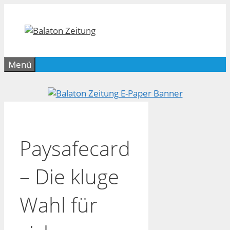
Zum
Inhalt
springen
Menü
Paysafecard
– Die kluge
Wahl für