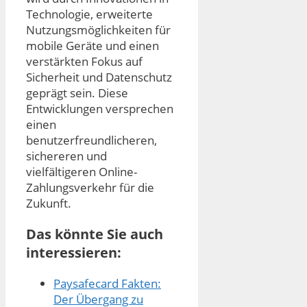
Technologie, erweiterte
Nutzungsmöglichkeiten für
mobile Geräte und einen
verstärkten Fokus auf
Sicherheit und Datenschutz
geprägt sein. Diese
Entwicklungen versprechen
einen
benutzerfreundlicheren,
sichereren und
vielfältigeren Online-
Zahlungsverkehr für die
Zukunft.
Das könnte Sie auch
interessieren:
Paysafecard Fakten:
Der Übergang zu