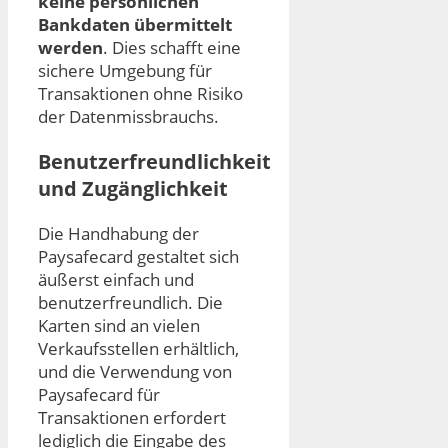
keine persönlichen
Bankdaten übermittelt
werden
. Dies schafft eine
sichere Umgebung für
Transaktionen ohne Risiko
der Datenmissbrauchs.
Benutzerfreundlichkeit
und Zugänglichkeit
Die Handhabung der
Paysafecard gestaltet sich
äußerst einfach und
benutzerfreundlich. Die
Karten sind an vielen
Verkaufsstellen erhältlich,
und die Verwendung von
Paysafecard für
Transaktionen erfordert
lediglich die Eingabe des