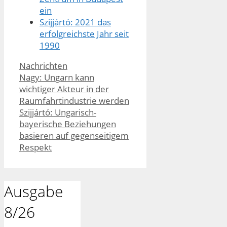
ein
Szijjártó: 2021 das
erfolgreichste Jahr seit
1990
Kategorien
Nachrichten
Nagy: Ungarn kann
wichtiger Akteur in der
Raumfahrtindustrie werden
Szijjártó: Ungarisch-
bayerische Beziehungen
basieren auf gegenseitigem
Respekt
Ausgabe
8/26