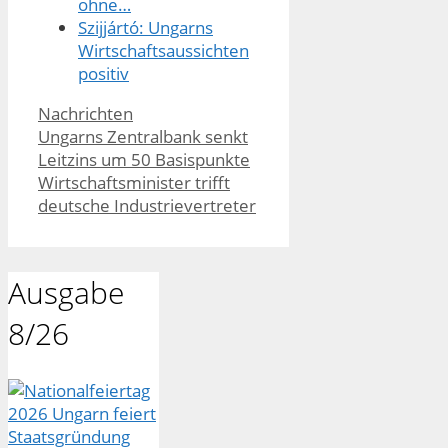
ohne…
Szijjártó: Ungarns
Wirtschaftsaussichten
positiv
Kategorien
Nachrichten
Ungarns Zentralbank senkt
Leitzins um 50 Basispunkte
Wirtschaftsminister trifft
deutsche Industrievertreter
Ausgabe
8/26