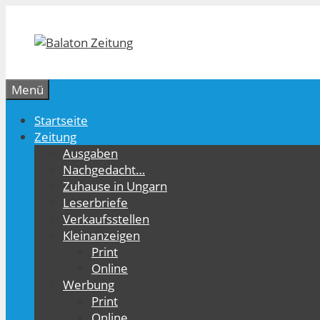
Zum
Inhalt
springen
Menü
Startseite
Zeitung
Ausgaben
Nachgedacht…
Zuhause in Ungarn
Leserbriefe
Verkaufsstellen
Kleinanzeigen
Print
Online
Werbung
Print
Online