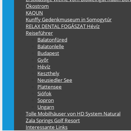
Ökostrom
KAQUN
Kunffy Gedenkmuseum in Somogytúr
RELAX DENTAL FOGÁSZAT Hévíz
Reiseführer
Balatonfüred
Balatonlelle
Budapest
Győr
Hévíz
Keszthely
Neusiedler See
Plattensee
Siófok
Sopron
Ungarn
Tolle Mobilhäuser von HD System Natural
Zala Springs Golf Resort
Interessante Links