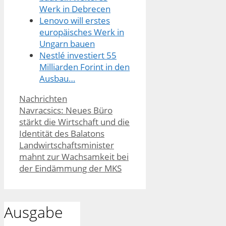
Werk in Debrecen
Lenovo will erstes
europäisches Werk in
Ungarn bauen
Nestlé investiert 55
Milliarden Forint in den
Ausbau…
Kategorien
Nachrichten
Navracsics: Neues Büro
stärkt die Wirtschaft und die
Identität des Balatons
Landwirtschaftsminister
mahnt zur Wachsamkeit bei
der Eindämmung der MKS
Ausgabe