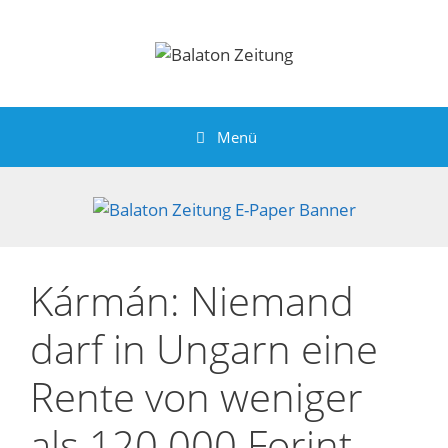
Zum
Inhalt
springen
Menü
Kármán: Niemand
darf in Ungarn eine
Rente von weniger
als 120.000 Forint