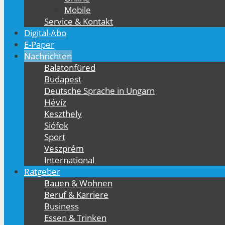
Mobile
Service & Kontakt
Digital-Abo
E-Paper
Nachrichten
Balatonfüred
Budapest
Deutsche Sprache in Ungarn
Hévíz
Keszthely
Siófok
Sport
Veszprém
International
Ratgeber
Bauen & Wohnen
Beruf & Karriere
Business
Essen & Trinken