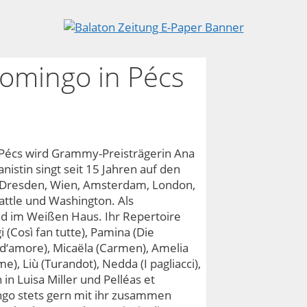
Domingo in Pécs
 Pécs wird Grammy-Preisträgerin Ana
nistin singt seit 15 Jahren auf den
, Dresden, Wien, Amsterdam, London,
attle und Washington. Als
und im Weißen Haus. Ihr Repertoire
i (Così fan tutte), Pamina (Die
sir d‘amore), Micaëla (Carmen), Amelia
e), Liù (Turandot), Nedda (I pagliacci),
in Luisa Miller und Pelléas et
ngo stets gern mit ihr zusammen