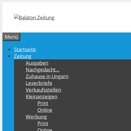
Zum
Inhalt
springen
Menü
Startseite
Zeitung
Ausgaben
Nachgedacht…
Zuhause in Ungarn
Leserbriefe
Verkaufsstellen
Kleinanzeigen
Print
Online
Werbung
Print
Online