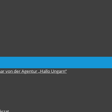
nar von der Agentur „Hallo Ungarn“
ászat