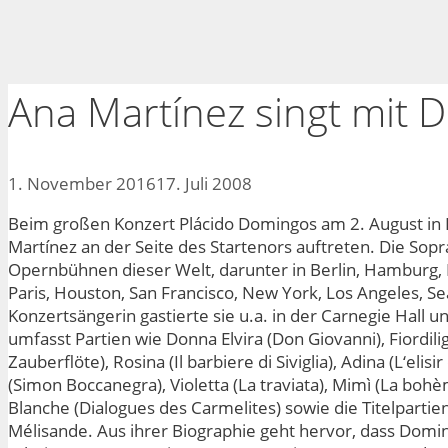
Ana Martínez singt mit 
1. November 2016
17. Juli 2008
Beim großen Konzert Plácido Domingos am 2. August in
Martínez an der Seite des Startenors auftreten. Die Sopra
Opernbühnen dieser Welt, darunter in Berlin, Hamburg
Paris, Houston, San Francisco, New York, Los Angeles, Se
Konzertsängerin gastierte sie u.a. in der Carnegie Hall 
umfasst Partien wie Donna Elvira (Don Giovanni), Fiordilig
Zauberflöte), Rosina (Il barbiere di Siviglia), Adina (L‘eli
(Simon Boccanegra), Violetta (La traviata), Mimì (La bohèm
Blanche (Dialogues des Carmelites) sowie die Titelpartien 
Mélisande. Aus ihrer Biographie geht hervor, dass Domi