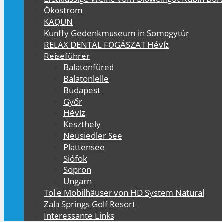
Ökostrom
KAQUN
Kunffy Gedenkmuseum in Somogytúr
RELAX DENTAL FOGÁSZAT Hévíz
Reiseführer
Balatonfüred
Balatonlelle
Budapest
Győr
Hévíz
Keszthely
Neusiedler See
Plattensee
Siófok
Sopron
Ungarn
Tolle Mobilhäuser von HD System Natural
Zala Springs Golf Resort
Interessante Links