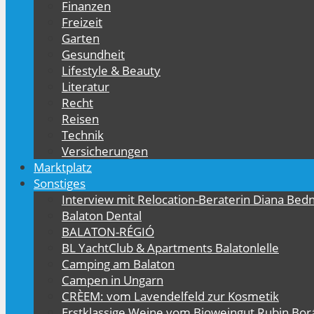
Finanzen
Freizeit
Garten
Gesundheit
Lifestyle & Beauty
Literatur
Recht
Reisen
Technik
Versicherungen
Marktplatz
Sonstiges
Interview mit Relocation-Beraterin Diana Bed
Balaton Dental
BALATON-RÉGIÓ
BL YachtClub & Apartments Balatonlelle
Camping am Balaton
Campen in Ungarn
CRÈEM: vom Lavendelfeld zur Kosmetik
Erstklassige Weine vom Bioweingut Rubin Bor