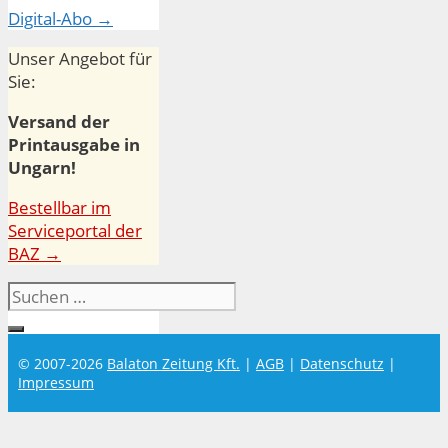
Digital-Abo →
Unser Angebot für
Sie:
Versand der
Printausgabe in
Ungarn!
Bestellbar im
Serviceportal der
BAZ →
Suchen
nach:
© 2007-2026
Balaton Zeitung Kft.
|
AGB
|
Datenschutz
|
Impressum