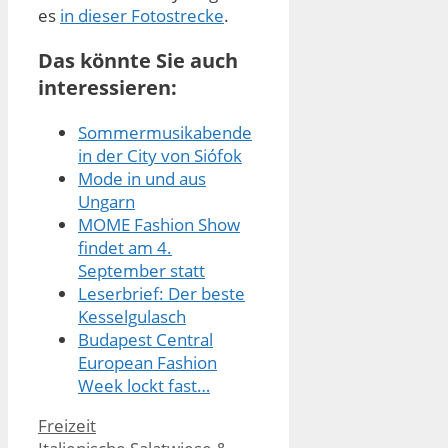
es
in dieser Fotostrecke
.
Das könnte Sie auch
interessieren:
Sommermusikabende
in der City von Siófok
Mode in und aus
Ungarn
MOME Fashion Show
findet am 4.
September statt
Leserbrief: Der beste
Kesselgulasch
Budapest Central
European Fashion
Week lockt fast…
Kategorien
Freizeit