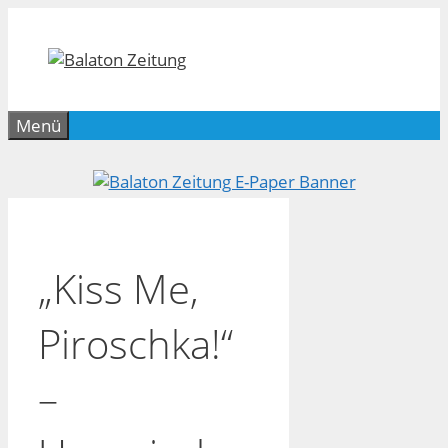
Zum
Inhalt
springen
Menü
„Kiss Me,
Piroschka!“
–