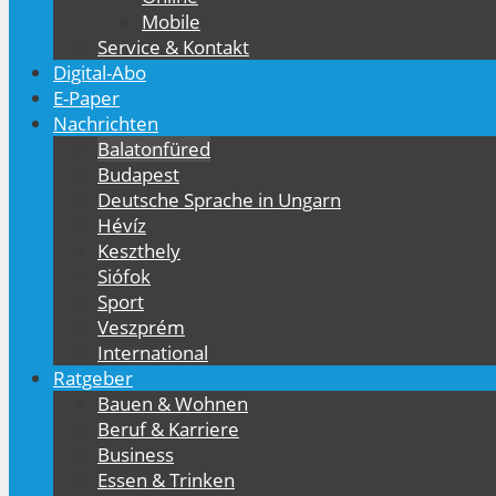
Mobile
Service & Kontakt
Digital-Abo
E-Paper
Nachrichten
Balatonfüred
Budapest
Deutsche Sprache in Ungarn
Hévíz
Keszthely
Siófok
Sport
Veszprém
International
Ratgeber
Bauen & Wohnen
Beruf & Karriere
Business
Essen & Trinken