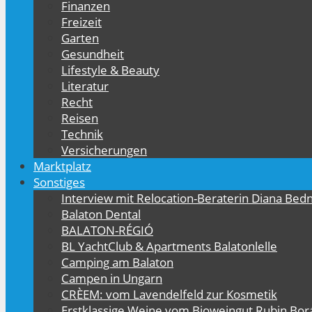
Finanzen
Freizeit
Garten
Gesundheit
Lifestyle & Beauty
Literatur
Recht
Reisen
Technik
Versicherungen
Marktplatz
Sonstiges
Interview mit Relocation-Beraterin Diana Bed
Balaton Dental
BALATON-RÉGIÓ
BL YachtClub & Apartments Balatonlelle
Camping am Balaton
Campen in Ungarn
CRÈEM: vom Lavendelfeld zur Kosmetik
Erstklassige Weine vom Bioweingut Rubin Bor