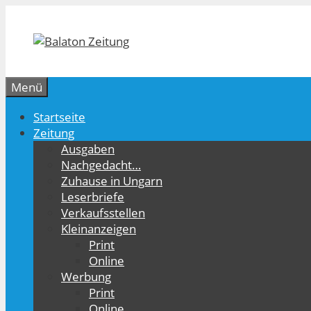
Zum
Inhalt
springen
Menü
Startseite
Zeitung
Ausgaben
Nachgedacht…
Zuhause in Ungarn
Leserbriefe
Verkaufsstellen
Kleinanzeigen
Print
Online
Werbung
Print
Online