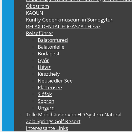
Ökostrom
KAQUN
Kunffy Gedenkmuseum in Somogytúr
RELAX DENTAL FOGÁSZAT Hévíz
Reiseführer
Balatonfüred
Balatonlelle
Budapest
Győr
Hévíz
Keszthely
Neusiedler See
Plattensee
Siófok
Sopron
Ungarn
Tolle Mobilhäuser von HD System Natural
Zala Springs Golf Resort
Interessante Links