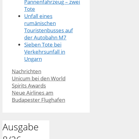
Pannenfahrzeug – zwei
Tote
Unfall eines
rumänischen
Touristenbusses auf
der Autobahn M7
Sieben Tote bei
Verkehrsunfall in
Ungarn
Kategorien
Nachrichten
Unicum bei den World
Spirits Awards
Neue Airlines am
Budapester Flughafen
Ausgabe