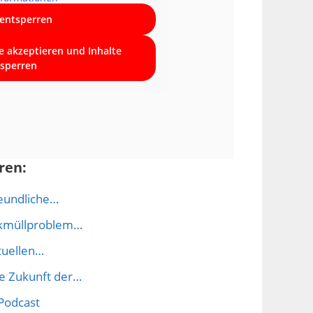
 entsperren
ce akzeptieren und Inhalte
sperren
ren:
reundliche…
tikmüllproblem…
tuellen…
ie Zukunft der…
Podcast