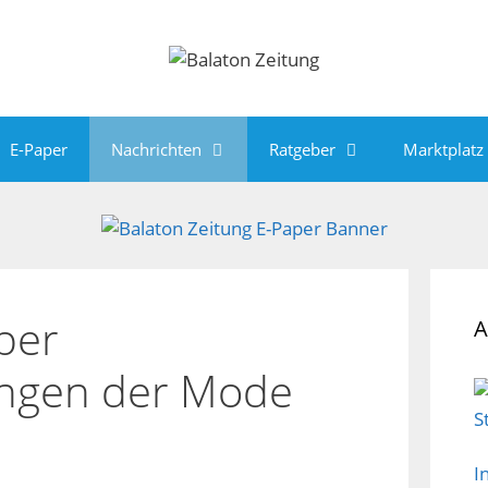
E-Paper
Nachrichten
Ratgeber
Marktplatz
ber
A
ngen der Mode
I