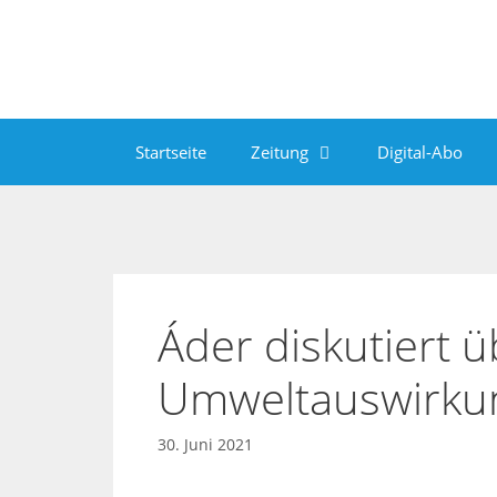
Zum
Inhalt
springen
Startseite
Zeitung
Digital-Abo
Áder diskutiert ü
Umweltauswirku
30. Juni 2021