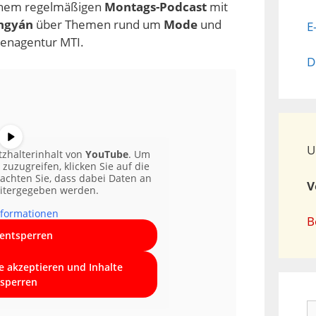
einem regelmäßigen
Montags-Podcast
mit
ngyán
über Themen rund um
Mode
und
E
htenagentur MTI.
D
U
tzhalterinhalt von
YouTube
. Um
 zuzugreifen, klicken Sie auf die
eachten Sie, dass dabei Daten an
V
eitergegeben werden.
formationen
B
 entsperren
ce akzeptieren und Inhalte
sperren
S