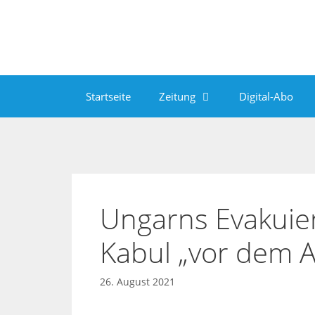
Zum
Inhalt
springen
Startseite
Zeitung
Digital-Abo
Ungarns Evakuie
Kabul „vor dem A
26. August 2021