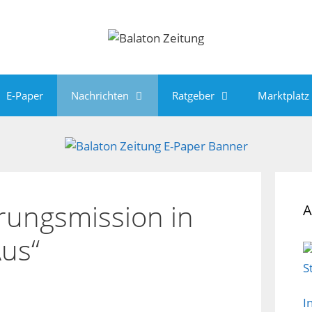
E-Paper
Nachrichten
Ratgeber
Marktplatz
rungsmission in
A
us“
I