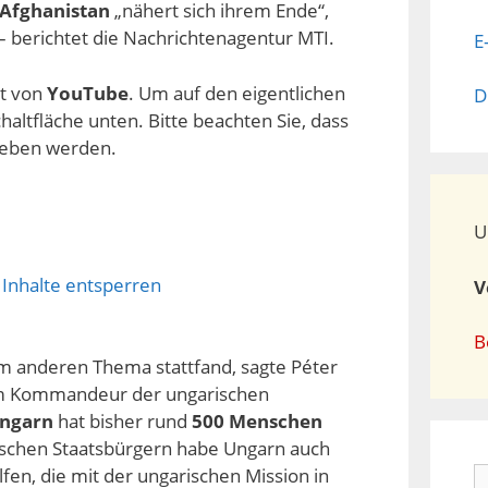
Afghanistan
„nähert sich ihrem Ende“,
 berichtet die Nachrichtenagentur MTI.
E
lt von
YouTube
. Um auf den eigentlichen
D
chaltfläche unten. Bitte beachten Sie, dass
geben werden.
U
 Inhalte entsperren
V
B
em anderen Thema stattfand, sagte Péter
vom Kommandeur der ungarischen
ngarn
hat bisher rund
500 Menschen
rischen Staatsbürgern habe Ungarn auch
fen, die mit der ungarischen Mission in
S