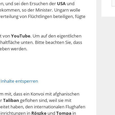
n, und sei den Ersuchen der
USA
und
n
ommen, so der Minister. Ungarn wolle
rteilung von Flüchtlingen beteiligen, fügte
lt von
YouTube
. Um auf den eigentlichen
chaltfläche unten. Bitte beachten Sie, dass
geben werden.
 Inhalte entsperren
m mit, dass ein Konvoi mit afghanischen
er
Taliban
geflohen sind, weil sie mit
itet haben, den internationalen Flughafen
einrichtungen in
Röszke
und
Tompa
in