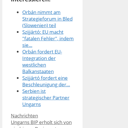
Orbán nimmt am
Strategieforum in Bled
(Slowenien) teil
Szijjártó: EU macht
"fatalen Fehler", indem
sie…
Orbán fordert EU-
Integration der
westlichen
Balkanstaaten
Szijjártó fordert eine
Beschleunigung der…
Serbien ist
strategischer Partner
Ungarns
Kategorien
Nachrichten
Ungarns BIP erholt sich von