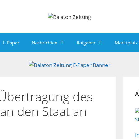
E-Paper
Nachrichten
Ratgeber
Marktplatz
 Übertragung des
A
an den Staat an
I