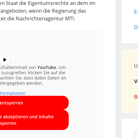
n Staat die Eigentumsrechte an dem im
 angeboten, wenn die Regierung das
E
htet die Nachrichtenagentur MTI.
D
U
tzhalterinhalt von
YouTube
. Um
 zuzugreifen, klicken Sie auf die
eachten Sie, dass dabei Daten an
V
eitergegeben werden.
formationen
B
 entsperren
ce akzeptieren und Inhalte
sperren
S