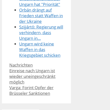
Ungarn hat "Priorität"
Orbán drängt auf
Frieden statt Waffen in
der Ukraine
Szijjártó: Regierung will
verhindern, dass
Ungarn in…
Ungarn wird keine
Waffen in das
Kriegsgebiet schicken
Kategorien
Nachrichten
Einreise nach Ungarn ist
wieder uneingeschränkt
möglich
Varga: Forint Opfer der
Brüsseler Sanktionen