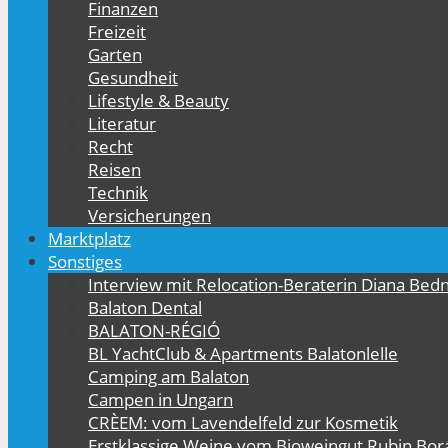
Finanzen
Freizeit
Garten
Gesundheit
Lifestyle & Beauty
Literatur
Recht
Reisen
Technik
Versicherungen
Marktplatz
Sonstiges
Interview mit Relocation-Beraterin Diana Bed
Balaton Dental
BALATON-RÉGIÓ
BL YachtClub & Apartments Balatonlelle
Camping am Balaton
Campen in Ungarn
CRÈEM: vom Lavendelfeld zur Kosmetik
Erstklassige Weine vom Bioweingut Rubin Bor