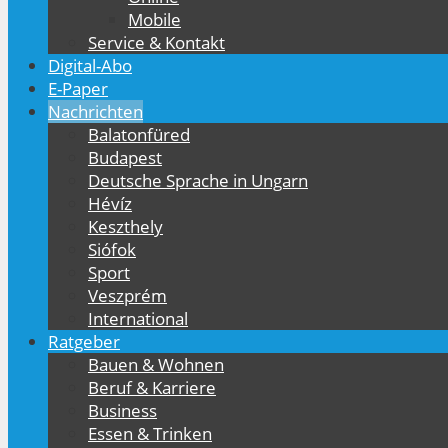
Mobile
Service & Kontakt
Digital-Abo
E-Paper
Nachrichten
Balatonfüred
Budapest
Deutsche Sprache in Ungarn
Hévíz
Keszthely
Siófok
Sport
Veszprém
International
Ratgeber
Bauen & Wohnen
Beruf & Karriere
Business
Essen & Trinken