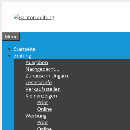
Zum
Inhalt
springen
Menü
Startseite
Zeitung
Ausgaben
Nachgedacht…
Zuhause in Ungarn
Leserbriefe
Verkaufsstellen
Kleinanzeigen
Print
Online
Werbung
Print
Online