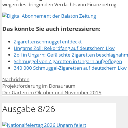
wegen des dringenden Verdachts von Finanzbetrug.
Das könnte Sie auch interessieren:
Zigarettenschmuggel entdeckt
Ungarns Zoll: Rekordfang auf deutschem Lkw
Zoll in Ungarn: Gefälschte Zigaretten beschlagnahm
Schmuggel von Zigaretten in Ungarn aufgeflogen
340 000 Schmuggel-Zigaretten auf deutschem Lkw 
Kategorien
Nachrichten
Projektförderung im Donauraum
Der Garten im Oktober und November 2015
Ausgabe 8/26