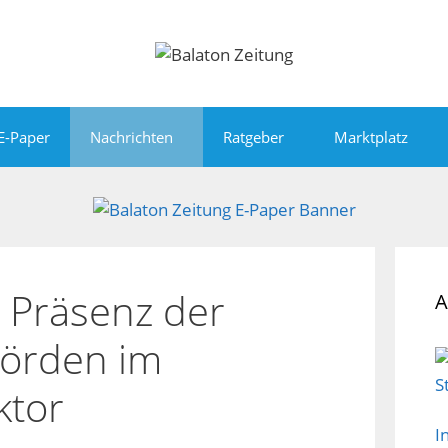
E-Paper
Nachrichten
Ratgeber
Marktplatz
 Präsenz der
A
örden im
ktor
I