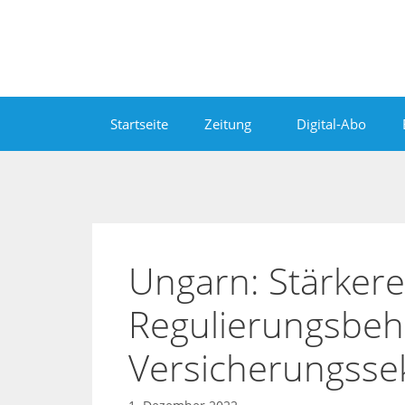
Zum
Inhalt
springen
Startseite
Zeitung
Digital-Abo
Ungarn: Stärkere
Regulierungsbeh
Versicherungsse