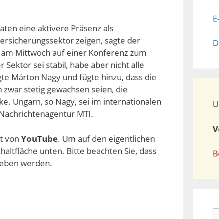
E
ten eine aktivere Präsenz als
rsicherungssektor zeigen, sagte der
D
ng am Mittwoch auf einer Konferenz zum
ektor sei stabil, habe aber nicht alle
te Márton Nagy und fügte hinzu, dass die
zwar stetig gewachsen seien, die
e. Ungarn, so Nagy, sei im internationalen
U
e Nachrichtenagentur MTI.
V
lt von
YouTube
. Um auf den eigentlichen
chaltfläche unten. Bitte beachten Sie, dass
B
geben werden.
S