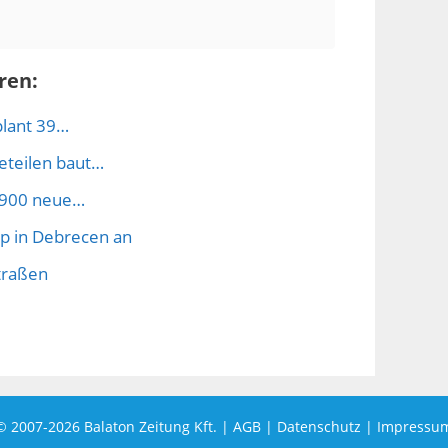
ren:
lant 39…
eteilen baut…
t 900 neue…
rp in Debrecen an
Straßen
© 2007-2026
Balaton Zeitung Kft.
|
AGB
|
Datenschutz
|
Impressu