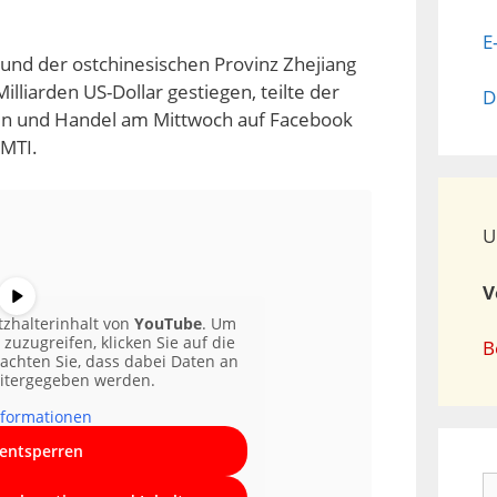
E
und der ostchinesischen Provinz Zhejiang
illiarden US-Dollar gestiegen, teilte der
D
ten und Handel am Mittwoch auf Facebook
 MTI.
U
V
tzhalterinhalt von
YouTube
. Um
 zuzugreifen, klicken Sie auf die
B
eachten Sie, dass dabei Daten an
eitergegeben werden.
formationen
 entsperren
S