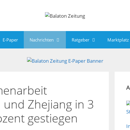
E-Paper
Nachrichten
Ratgeber
Marktplatz
menarbeit
A
und Zhejiang in 3
ozent gestiegen
I