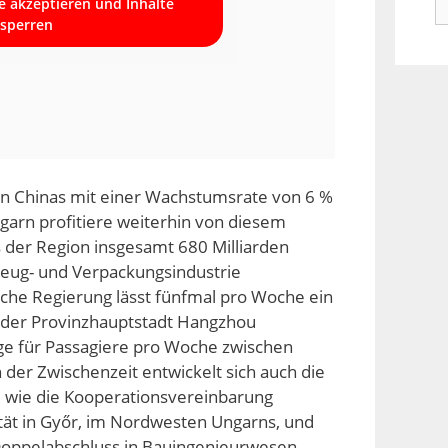
ce akzeptieren und Inhalte
n
sperren
zen Chinas mit einer Wachstumsrate von 6 %
Ungarn profitiere weiterhin von diesem
der Region insgesamt 680 Milliarden
rzeug- und Verpackungsindustrie
ische Regierung lässt fünfmal pro Woche ein
 der Provinzhauptstadt Hangzhou
üge für Passagiere pro Woche zwischen
 der Zwischenzeit entwickelt sich auch die
 wie die Kooperationsvereinbarung
tät in Győr, im Nordwesten Ungarns, und
n Doppelabschluss in Bauingenieurwesen