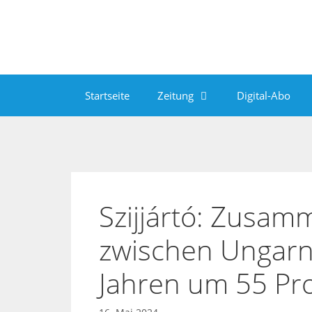
Zum
Inhalt
springen
Startseite
Zeitung
Digital-Abo
Szijjártó: Zusam
zwischen Ungarn 
Jahren um 55 Pr