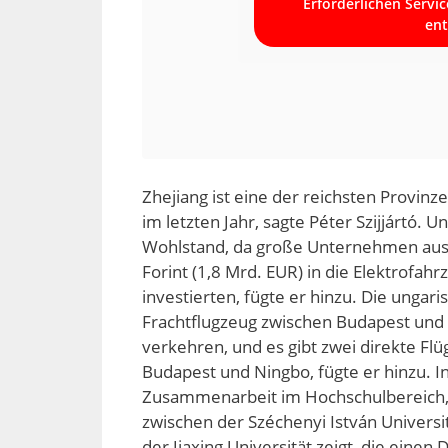
Erforderlichen Servi
ent
Zhejiang ist eine der reichsten Provin
im letzten Jahr, sagte Péter Szijjártó. 
Wohlstand, da große Unternehmen aus 
Forint (1,8 Mrd. EUR) in die Elektrofah
investierten, fügte er hinzu. Die ungar
Frachtflugzeug zwischen Budapest und
verkehren, und es gibt zwei direkte Fl
Budapest und Ningbo, fügte er hinzu. In
Zusammenarbeit im Hochschulbereich,
zwischen der Széchenyi István Universi
der Jiaxing Universität zeigt, die eine