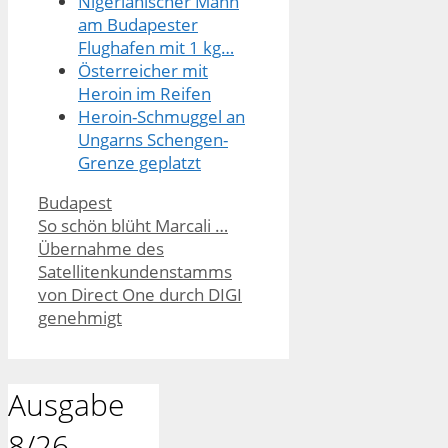
Nigerianischer Mann
am Budapester
Flughafen mit 1 kg…
Österreicher mit
Heroin im Reifen
Heroin-Schmuggel an
Ungarns Schengen-
Grenze geplatzt
Kategorien
Budapest
So schön blüht Marcali …
Übernahme des
Satellitenkundenstamms
von Direct One durch DIGI
genehmigt
Ausgabe
8/26