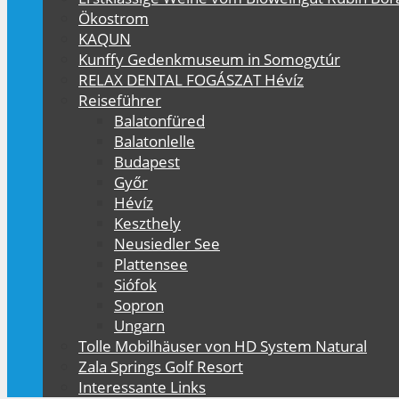
Ökostrom
KAQUN
Kunffy Gedenkmuseum in Somogytúr
RELAX DENTAL FOGÁSZAT Hévíz
Reiseführer
Balatonfüred
Balatonlelle
Budapest
Győr
Hévíz
Keszthely
Neusiedler See
Plattensee
Siófok
Sopron
Ungarn
Tolle Mobilhäuser von HD System Natural
Zala Springs Golf Resort
Interessante Links