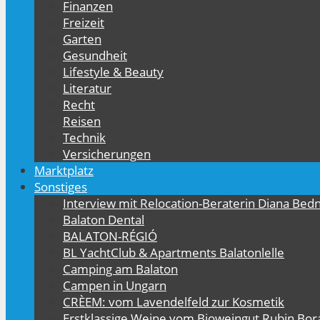
Finanzen
Freizeit
Garten
Gesundheit
Lifestyle & Beauty
Literatur
Recht
Reisen
Technik
Versicherungen
Marktplatz
Sonstiges
Interview mit Relocation-Beraterin Diana Bed
Balaton Dental
BALATON-RÉGIÓ
BL YachtClub & Apartments Balatonlelle
Camping am Balaton
Campen in Ungarn
CRÈEM: vom Lavendelfeld zur Kosmetik
Erstklassige Weine vom Bioweingut Rubin Bor