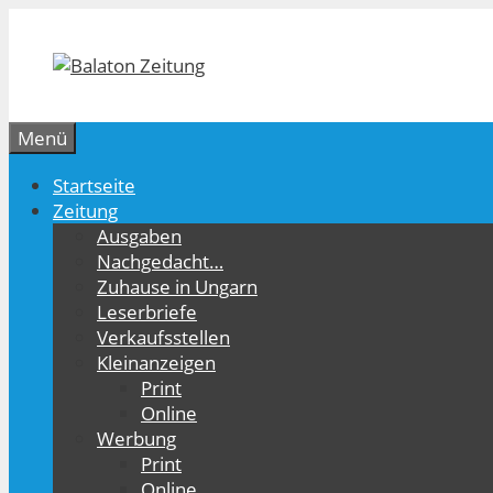
Zum
Inhalt
springen
Menü
Startseite
Zeitung
Ausgaben
Nachgedacht…
Zuhause in Ungarn
Leserbriefe
Verkaufsstellen
Kleinanzeigen
Print
Online
Werbung
Print
Online