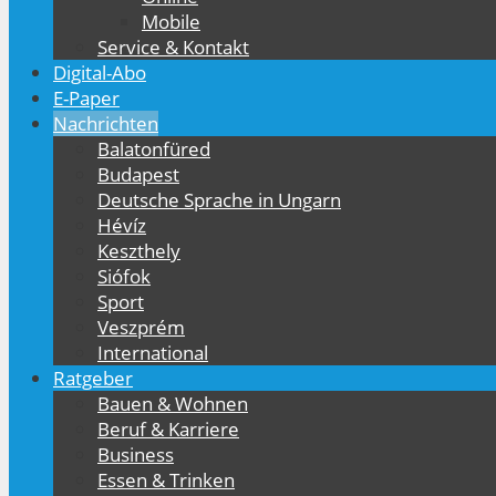
Mobile
Service & Kontakt
Digital-Abo
E-Paper
Nachrichten
Balatonfüred
Budapest
Deutsche Sprache in Ungarn
Hévíz
Keszthely
Siófok
Sport
Veszprém
International
Ratgeber
Bauen & Wohnen
Beruf & Karriere
Business
Essen & Trinken