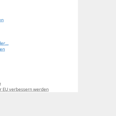
en
 der…
ven
b
ur EU verbessern werden