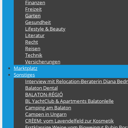
Finanzen
Freizeit
Garten
Gesundheit
Lifestyle & Beauty
Literatur
Recht
Reisen
Technik
Versicherungen
Marktplatz
Sonstiges
Interview mit Relocation-Beraterin Diana Bed
Balaton Dental
BALATON-RÉGIÓ
BL YachtClub & Apartments Balatonlelle
Camping am Balaton
Campen in Ungarn
CRÈEM: vom Lavendelfeld zur Kosmetik
Erstklassige Weine vom Bioweingut Rubin Bor