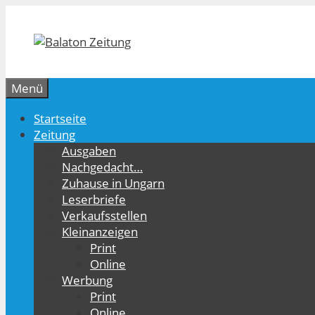
Zum
Inhalt
springen
Menü
Startseite
Zeitung
Ausgaben
Nachgedacht…
Zuhause in Ungarn
Leserbriefe
Verkaufsstellen
Kleinanzeigen
Print
Online
Werbung
Print
Online