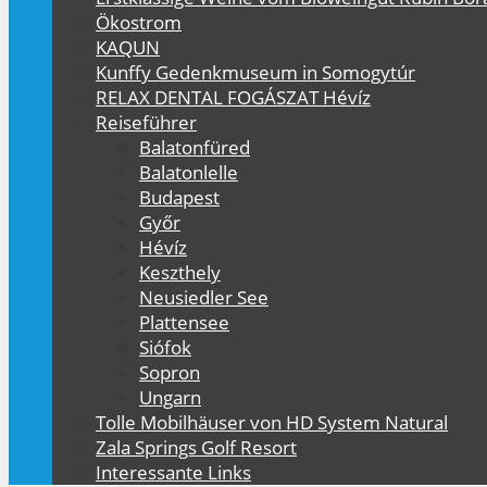
Ökostrom
KAQUN
Kunffy Gedenkmuseum in Somogytúr
RELAX DENTAL FOGÁSZAT Hévíz
Reiseführer
Balatonfüred
Balatonlelle
Budapest
Győr
Hévíz
Keszthely
Neusiedler See
Plattensee
Siófok
Sopron
Ungarn
Tolle Mobilhäuser von HD System Natural
Zala Springs Golf Resort
Interessante Links