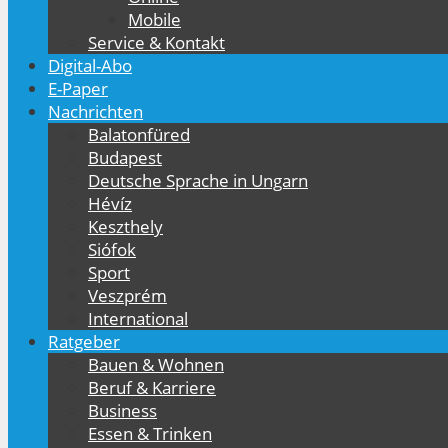
Mobile
Service & Kontakt
Digital-Abo
E-Paper
Nachrichten
Balatonfüred
Budapest
Deutsche Sprache in Ungarn
Hévíz
Keszthely
Siófok
Sport
Veszprém
International
Ratgeber
Bauen & Wohnen
Beruf & Karriere
Business
Essen & Trinken