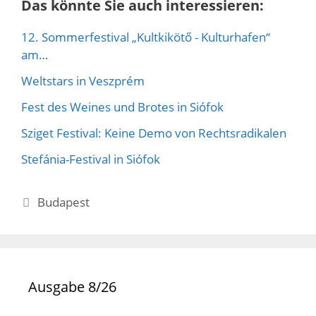
Das könnte Sie auch interessieren:
12. Sommerfestival „Kultkikötő - Kulturhafen“
am…
Weltstars in Veszprém
Fest des Weines und Brotes in Siófok
Sziget Festival: Keine Demo von Rechtsradikalen
Stefánia-Festival in Siófok
Kategorien
Budapest
Ausgabe 8/26