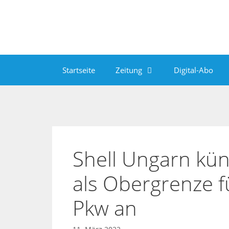
Zum
Inhalt
springen
Startseite
Zeitung
Digital-Abo
Shell Ungarn kün
als Obergrenze f
Pkw an