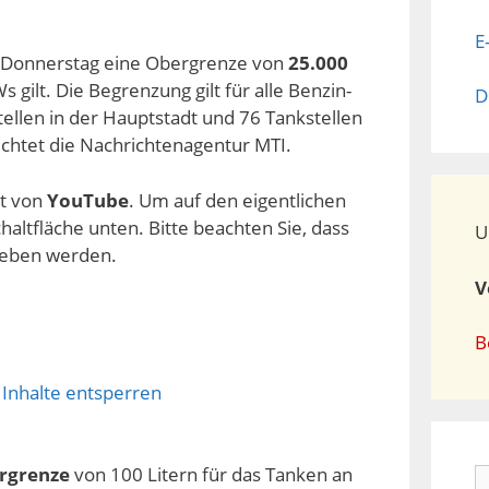
E
b Donnerstag eine Obergrenze von
25.000
gilt. Die Begrenzung gilt für alle Benzin-
D
tellen in der Hauptstadt und 76 Tankstellen
ichtet die Nachrichtenagentur MTI.
lt von
YouTube
. Um auf den eigentlichen
chaltfläche unten. Bitte beachten Sie, dass
U
geben werden.
V
B
 Inhalte entsperren
rgrenze
von 100 Litern für das Tanken an
S