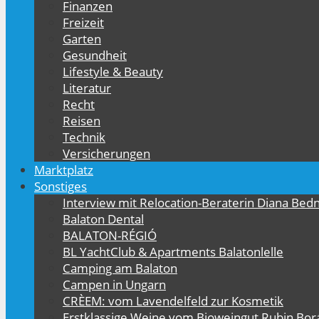
Finanzen
Freizeit
Garten
Gesundheit
Lifestyle & Beauty
Literatur
Recht
Reisen
Technik
Versicherungen
Marktplatz
Sonstiges
Interview mit Relocation-Beraterin Diana Bed
Balaton Dental
BALATON-RÉGIÓ
BL YachtClub & Apartments Balatonlelle
Camping am Balaton
Campen in Ungarn
CRÈEM: vom Lavendelfeld zur Kosmetik
Erstklassige Weine vom Bioweingut Rubin Bor