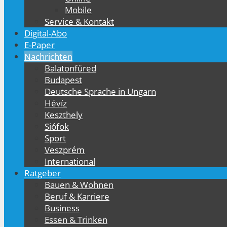
Mobile
Service & Kontakt
Digital-Abo
E-Paper
Nachrichten
Balatonfüred
Budapest
Deutsche Sprache in Ungarn
Hévíz
Keszthely
Siófok
Sport
Veszprém
International
Ratgeber
Bauen & Wohnen
Beruf & Karriere
Business
Essen & Trinken