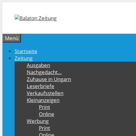
Zum
Inhalt
springen
Menü
Startseite
Zeitung
Ausgaben
Nachgedacht…
Zuhause in Ungarn
Leserbriefe
Verkaufsstellen
Kleinanzeigen
Print
Online
Werbung
Print
Online