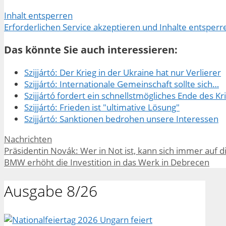
Inhalt entsperren
Erforderlichen Service akzeptieren und Inhalte entsperr
Das könnte Sie auch interessieren:
Szijjártó: Der Krieg in der Ukraine hat nur Verlierer
Szijjártó: Internationale Gemeinschaft sollte sich…
Szijjártó fordert ein schnellstmögliches Ende des Kr
Szijjártó: Frieden ist "ultimative Lösung"
Szijjártó: Sanktionen bedrohen unsere Interessen
Kategorien
Nachrichten
Präsidentin Novák: Wer in Not ist, kann sich immer auf 
BMW erhöht die Investition in das Werk in Debrecen
Ausgabe 8/26