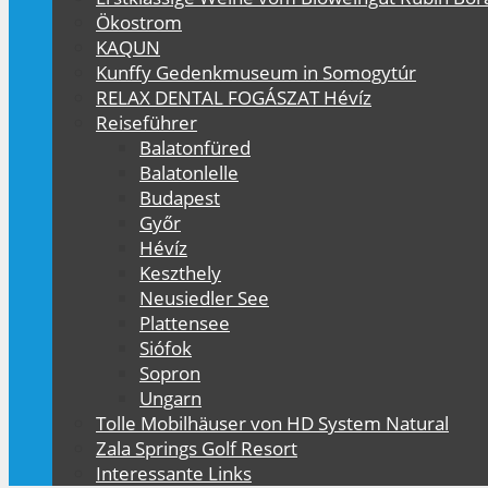
Ökostrom
KAQUN
Kunffy Gedenkmuseum in Somogytúr
RELAX DENTAL FOGÁSZAT Hévíz
Reiseführer
Balatonfüred
Balatonlelle
Budapest
Győr
Hévíz
Keszthely
Neusiedler See
Plattensee
Siófok
Sopron
Ungarn
Tolle Mobilhäuser von HD System Natural
Zala Springs Golf Resort
Interessante Links