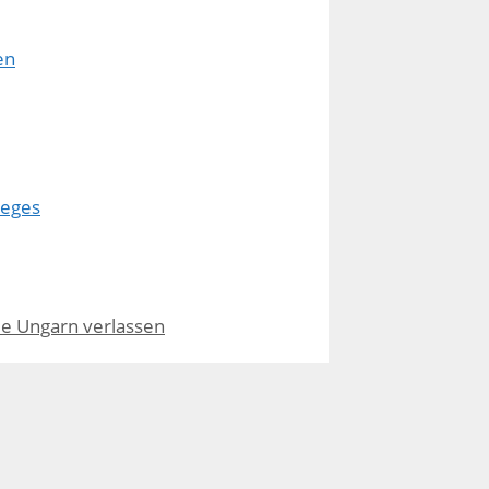
en
ieges
die Ungarn verlassen