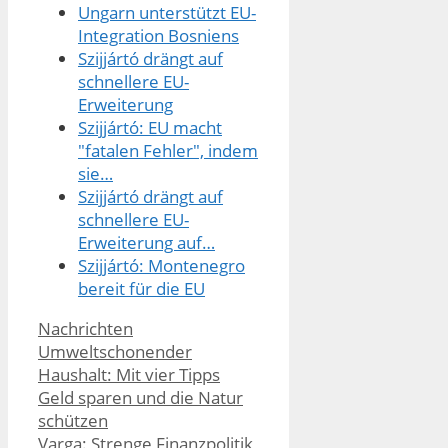
Ungarn unterstützt EU-
Integration Bosniens
Szijjártó drängt auf
schnellere EU-
Erweiterung
Szijjártó: EU macht
"fatalen Fehler", indem
sie…
Szijjártó drängt auf
schnellere EU-
Erweiterung auf…
Szijjártó: Montenegro
bereit für die EU
Kategorien
Nachrichten
Umweltschonender
Haushalt: Mit vier Tipps
Geld sparen und die Natur
schützen
Varga: Strenge Finanzpolitik